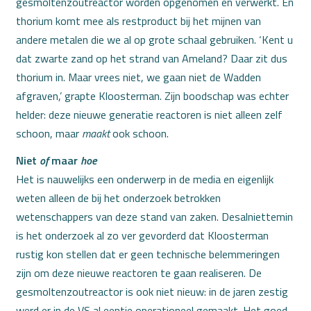
gesmoltenzoutreactor worden opgenomen en verwerkt. En
thorium komt mee als restproduct bij het mijnen van
andere metalen die we al op grote schaal gebruiken. ‘Kent u
dat zwarte zand op het strand van Ameland? Daar zit dus
thorium in. Maar vrees niet, we gaan niet de Wadden
afgraven,’ grapte Kloosterman. Zijn boodschap was echter
helder: deze nieuwe generatie reactoren is niet alleen zelf
schoon, maar
maakt
ook schoon.
Niet
of
maar
hoe
Het is nauwelijks een onderwerp in de media en eigenlijk
weten alleen de bij het onderzoek betrokken
wetenschappers van deze stand van zaken. Desalniettemin
is het onderzoek al zo ver gevorderd dat Kloosterman
rustig kon stellen dat er geen technische belemmeringen
zijn om deze nieuwe reactoren te gaan realiseren. De
gesmoltenzoutreactor is ook niet nieuw: in de jaren zestig
werd er in de VS al eentje operationeel gemaakt. Het goed