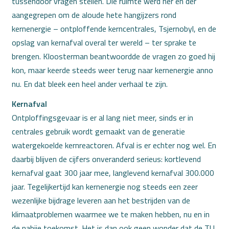
tussendoor vragen stellen. Die ruimte werd her en der
aangegrepen om de aloude hete hangijzers rond
kernenergie – ontploffende kerncentrales, Tsjernobyl, en de
opslag van kernafval overal ter wereld – ter sprake te
brengen. Kloosterman beantwoordde de vragen zo goed hij
kon, maar keerde steeds weer terug naar kernenergie anno
nu. En dat bleek een heel ander verhaal te zijn.
Kernafval
Ontploffingsgevaar is er al lang niet meer, sinds er in
centrales gebruik wordt gemaakt van de generatie
watergekoelde kernreactoren. Afval is er echter nog wel. En
daarbij blijven de cijfers onveranderd serieus: kortlevend
kernafval gaat 300 jaar mee, langlevend kernafval 300.000
jaar. Tegelijkertijd kan kernenergie nog steeds een zeer
wezenlijke bijdrage leveren aan het bestrijden van de
klimaatproblemen waarmee we te maken hebben, nu en in
de nabije toekomst. Het is dan ook geen wonder dat de TU