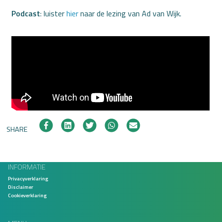
Podcast
: luister
hier
naar de lezing van Ad van Wijk.
SHARE
INFORMATIE
Privacyverklaring
Disclaimer
Cookieverklaring