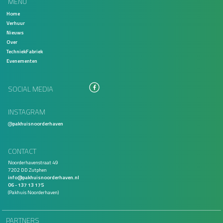
MENU
Home
Verhuur
Nieuws
Over
TechniekFabriek
Evenementen
SOCIAL MEDIA
INSTAGRAM
@
pakhuisnoorderhaven
CONTACT
Noorderhavenstraat 49
7202 DD Zutphen
info@pakhuisnoorderhaven.nl
06 - 137 13 175
(Pakhuis Noorderhaven)
PARTNERS