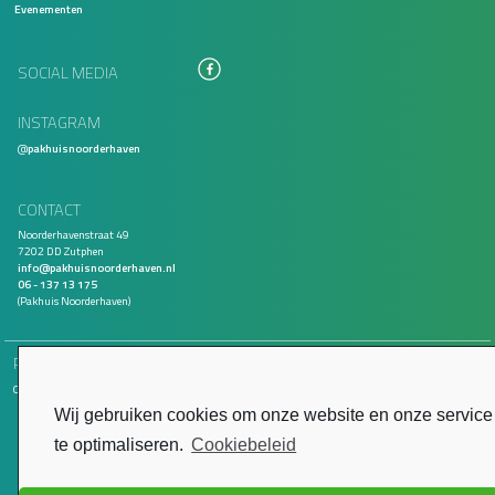
Evenementen
SOCIAL MEDIA
INSTAGRAM
@
pakhuisnoorderhaven
CONTACT
Noorderhavenstraat 49
7202 DD Zutphen
info@pakhuisnoorderhaven.nl
06 - 137 13 175
(Pakhuis Noorderhaven)
PARTNERS
Om onze ambities waar te maken werken wij samen met de volgende partners.
Lees verder
Wij gebruiken cookies om onze website en onze service
te optimaliseren.
Cookiebeleid