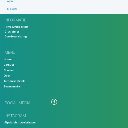
4pm
Nieuws
INFORMATIE
Privacyverklaring
Disclaimer
Cookieverklaring
MENU
Home
Verhuur
Nieuws
Over
TechniekFabriek
Evenementen
SOCIAL MEDIA
INSTAGRAM
@
pakhuisnoorderhaven